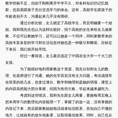
教学经验不足，但由于刚刚离开中学不久，对各科知识仍记忆犹
新，也容易跟孩子充分交流学习的体会。还有，高校学生跟孩子的
年龄差别不大，沟通起来几乎没有障碍。
通过分析比较，女儿锁定了高校学生，而且明确要一个姐
姐。我和我先生也认为这样比较好，找个高校的女生来给女儿做家
教，不仅可以教她学习，还可以让她多一个同伴，同时家教带来的
高校丰富多彩的学习和生活信息对她也是一种吸引和鞭策。目标定
下来后，我们就开始寻找。
经过一番筛选，女儿最后选定了中国农业大学一个大三的
女孩。
为了能很好地利用家教这个资源，我先分别和女儿的数、
理、化老师进行了沟通。她的化学其实没有太大问题，考试成绩常
在班里的前几名，也拿过满分。数学和物理则是她的弱项，课堂上
的内容虽然能大部分掌握，但因为有些欠账，学起来越来越吃力。
考虑到这些情况，我和先生跟女儿商量，要她每周五晚上
把本周学习的数理化内容梳理一下，掌握了的放一边，没有掌握的
内容记下来，然后跟家教姐姐电话或者短信联系，告知自己不懂的
地方，让姐姐有的放矢地备课，以取得最佳效果。同时，自己也从