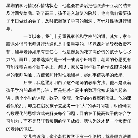
星期的学习情况和情绪状态，他也会在课后把他跟孩子互动的结果
及时回复给我。到了高三，孩子进入总复习阶段，他向我们索要孩
子平日做过的卷子，及时把握孩子学习的漏洞，有针对性地进行辅
导。
一直以来，我们十分重视家长和学校的沟通。其实，家长
跟课外辅导老师进行沟通也是非常重要的。毕竟课外辅导都收费不
菲，辅导老师如果有责任心，他是愿意为花了高价钱的孩子尽心尽
力的。而且，如果选择的是一对一或者小班辅导，老师的心思更有
可能花费在每个孩子身上。所以，家长及时把孩子的情况跟课外辅
导的老师沟通，方便老师针对性地辅导，起到事倍功半的效果。
后来，我也逐渐明白了这个老师的教学方法。他不是跟着
孩子学习的课程同步讲，而是把整个高中的数理化知识综合起来
讲，两个小时的课程，数学、物理、化学的内容都有涉及。他的课
看似凌乱，却是在启发孩子去思考一个“大”的学习问题，即如何综
合数理化的思维方式去解决每个问题，目的在于提高孩子的综合学
习能力，而不是只盯着短期的学习成绩。我认为这才是一个负责任
的老师的做法。
女儿告诉我，这个老师教学还有一个绝招，就是想办法调