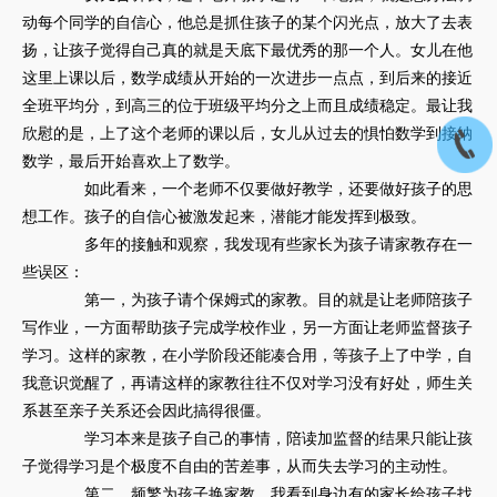
动每个同学的自信心，他总是抓住孩子的某个闪光点，放大了去表
扬，让孩子觉得自己真的就是天底下最优秀的那一个人。女儿在他
这里上课以后，数学成绩从开始的一次进步一点点，到后来的接近
全班平均分，到高三的位于班级平均分之上而且成绩稳定。最让我
欣慰的是，上了这个老师的课以后，女儿从过去的惧怕数学到接纳
数学，最后开始喜欢上了数学。
如此看来，一个老师不仅要做好教学，还要做好孩子的思
想工作。孩子的自信心被激发起来，潜能才能发挥到极致。
多年的接触和观察，我发现有些家长为孩子请家教存在一
些误区：
第一，为孩子请个保姆式的家教。目的就是让老师陪孩子
写作业，一方面帮助孩子完成学校作业，另一方面让老师监督孩子
学习。这样的家教，在小学阶段还能凑合用，等孩子上了中学，自
我意识觉醒了，再请这样的家教往往不仅对学习没有好处，师生关
系甚至亲子关系还会因此搞得很僵。
学习本来是孩子自己的事情，陪读加监督的结果只能让孩
子觉得学习是个极度不自由的苦差事，从而失去学习的主动性。
第二，频繁为孩子换家教。我看到身边有的家长给孩子找