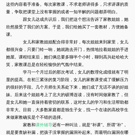
这些内容着手准备。每次家教课，不求老师讲得多，只求讲课的质
量，争取把课堂上没有掌握的或者一知半解的问题都弄明白。
跟女儿达成共识后，我们把这个想法告诉了家教姐姐，她
欣然接受了我们的方案。于是，我们给她买了一套教材，方便她备
课。
女儿和家教姐姐配合得非常好，每次姐姐来到家里，女儿
都很兴奋，只要门铃一响，她就跑去开门，热情地拉着姐姐的手进
她屋。课程结束后，她们俩总要多聊半个小时，聊到高兴处哈哈大
笑，家教课总是在轻松愉快的气氛中结束。
学习一个月过后的那次考试，女儿的数理化成绩就有了明
显的提高。在初三紧张的复习阶段，女儿的家教课变成了缓解压力
的很好的手段。几个月师生关系处下来，她们成了无话不谈的好姐
妹。后来这个姐姐考上了北大的硕博连读，没有时间做家教了，但
是女儿和她一直保持着密切的联系，这对女儿的学习和生活帮助都
非常大。目前，大多数家庭都是独生子女，找一个在读的高校学生
来做家教确实是个不错的选择。
家教和
课外辅导
还有一种叫法，就是“补课”。所谓“补”，
就是要查缺补漏，把孩子没掌握的漏洞补起来。而最明白漏洞在哪