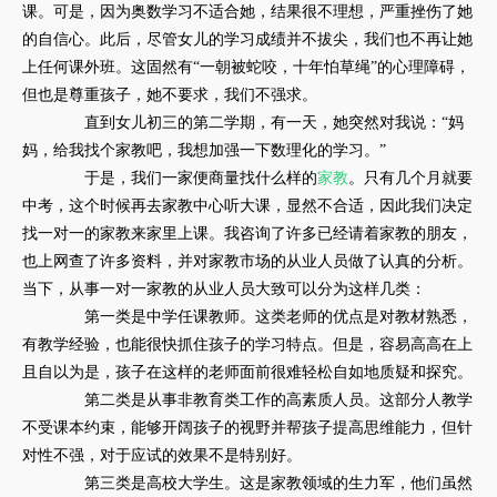
课。可是，因为奥数学习不适合她，结果很不理想，严重挫伤了她
的自信心。此后，尽管女儿的学习成绩并不拔尖，我们也不再让她
上任何课外班。这固然有“一朝被蛇咬，十年怕草绳”的心理障碍，
但也是尊重孩子，她不要求，我们不强求。
直到女儿初三的第二学期，有一天，她突然对我说：“妈
妈，给我找个家教吧，我想加强一下数理化的学习。”
于是，我们一家便商量找什么样的
家教
。只有几个月就要
中考，这个时候再去家教中心听大课，显然不合适，因此我们决定
找一对一的家教来家里上课。我咨询了许多已经请着家教的朋友，
也上网查了许多资料，并对家教市场的从业人员做了认真的分析。
当下，从事一对一家教的从业人员大致可以分为这样几类：
第一类是中学任课教师。这类老师的优点是对教材熟悉，
有教学经验，也能很快抓住孩子的学习特点。但是，容易高高在上
且自以为是，孩子在这样的老师面前很难轻松自如地质疑和探究。
第二类是从事非教育类工作的高素质人员。这部分人教学
不受课本约束，能够开阔孩子的视野并帮孩子提高思维能力，但针
对性不强，对于应试的效果不是特别好。
第三类是高校大学生。这是家教领域的生力军，他们虽然