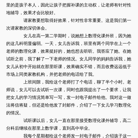
里的是孩子本人，因此让孩子把握补课的主动权，让老师有针对性
地辅导，效果才会比较好。
请家教要想取得好效果，针对性非常重要。这是我们第一
次请家教的深切体会。
女儿在高一第二学期时，说她想上数理化课外班，因为她
的这几科明显偏弱。一天，女儿告诉我，班里有两个同学在上一个
老师的数理化课，效果挺好的，她也想去听听。我答应了她。在她
试听之前，我了解了一下老师的情况。女儿同学的妈妈告诉我，她
女儿从初中开始就在那里听课，效果确实不错，而且收费远远低于
市场上同类家教机构，并把老师的电话给了我。
上班间隙，我给这个老师打了个电话，聊了半个小时。老
师说，女儿可以去试听一次课，同时也跟我提出了一个要求，让我
把女儿的学习情况简单写一写，发一封电子邮件给他。我对这一做
法将信将疑，但还是给他发了封邮件，介绍了一下女儿学习数理化
的情况。
试听课以后，女儿一直在那里接受数理化课外辅导，高二
分科后继续在那里上数学课，直到高中毕业。
我每个星期都给这个老师发一封电子邮件，介绍孩子这一