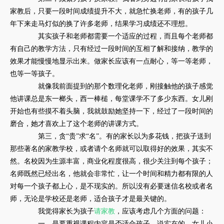
家教后，只要一段时间成绩提升不大，就急忙换老师，有的孩子几
年下来走马灯似的换了许多老师，结果学习成绩还不理想。
其实孩子和老师都需要一个适应的过程，而且每个老师都
有自己的教学方法，只有经过一段时间的互相了解和接纳，教学的
效果才能慢慢地显示出来。做家长应该有一点耐心，等一等老师，
也等一等孩子。
就像我前面提到的那个数理化老师，刚接触他的孩子感觉
他讲课总是东一榔头，西一棒槌，每堂课学不了多少东西。女儿刚
开始也有些摸不着头脑，我就鼓励她坚持一下，经过了一段时间的
磨合，她才喜欢上了这个老师的讲课方式。
第三，贪“贵”求“名”。有的家长以为多花钱，把孩子送到
那些著名的家教学校，或者请个名师就可以取得好的效果，其实不
然。名校因为生源丰富，商业化程度很高，很少关注到每个孩子；
名师既然已经出名，他就会非常忙，让一个时间和精力都有限的人
对每一个孩子都上心，是不现实的。所以没有必要迷信名校或者名
师，无论是学校还是老师，适合孩子才是最关键的。
我觉得家长为孩子
请家教
，应该考虑几个方面的问题：
一、是要重视课程内容是否适合孩子。说实在的，女儿小