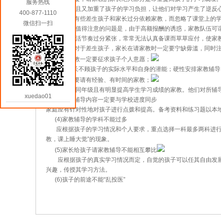
服务热线
钱不算，而且又加重了孩子的学习负担，让他们对学习产生了逆反
400-877-1110
另外，有些差生孩子和家长过分依赖家教，而忽略了课堂上的学
微信扫一扫
用；另一个值得注意的问题是，由于高额报酬的诱惑，家教队伍可
职工作，生活节奏过分紧张，常常无法认真备课而草草应付，使家
因此，对于差生孩子，家长在请家教时一定要宁缺毋滥，同时注
(1)
请家教
一定要征求孩子个人意愿；
如果家长不顾孩子的实际水平和自身的潜能；硬性安排家教辅导
(2)一定要请有经验、有时间的家教；
最好是教过同年级且有明显提高学生学习成绩的家教。他们对所辅
xuedao01
(3)家教辅导内容一定要与学校进度同步
家庭应有针对性地对孩子进行点拨和提高。备考资料和练习题以本
(4)
家教辅导
的学科不能过多
应根据孩子的学习情况和个人要求，重点选择一科最多两科进行家
教，课上睡大觉”的现象。
(5)家长给孩子请家教辅导不能相互攀比
应根据孩子的真实学习情况而定，自觉的孩子可以任其自由发展
兴趣，传授其学习方法。
(6)孩子的前途不能“乱投医”