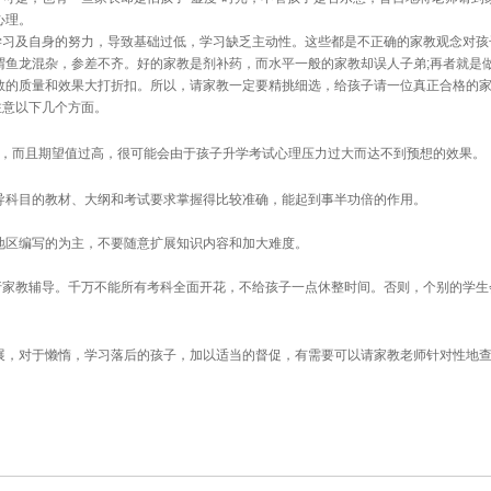
心理。
习及自身的努力，导致基础过低，学习缺乏主动性。这些都是不正确的家教观念对孩
谓鱼龙混杂，参差不齐。好的家教是剂补药，而水平一般的家教却误人子弟;再者就是
教的质量和效果大打折扣。所以，请家教一定要精挑细选，给孩子请一位真正合格的
意以下几个方面。
，而且期望值过高，很可能会由于孩子升学考试心理压力过大而达不到预想的效果。
导科目的教材、大纲和考试要求掌握得比较准确，能起到事半功倍的作用。
地区编写的为主，不要随意扩展知识内容和加大难度。
教辅导。千万不能所有考科全面开花，不给孩子一点休整时间。否则，个别的学生
，对于懒惰，学习落后的孩子，加以适当的督促，有需要可以请家教老师针对性地查