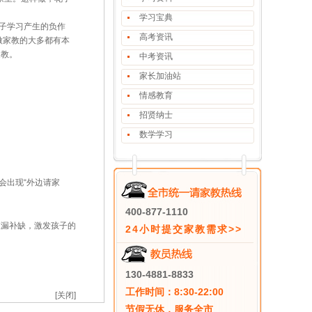
学习宝典
子学习产生的负作
高考资讯
做家教的大多都有本
家教。
中考资讯
家长加油站
情感教育
招贤纳士
数学学习
会出现“外边请家
400-877-1110
漏补缺，激发孩子的
24小时提交家教需求>>
130-4881-8833
工作时间：8:30-22:00
[关闭]
节假无休，服务全市