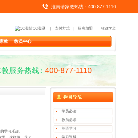
淮南请家教热线：400-877-1110
QQ登录
|
支付方式
|
招商加盟
|
收藏学道
家教
教员中心
400-877-1110
学员必读
教员必读
英语学习
的学习乐趣。
学习资料
家里。这样做，花了