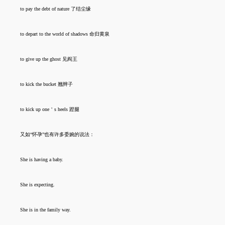
to pay the debt of nature 了结尘缘
to depart to the world of shadows 命归黄泉
to give up the ghost 见阎王
to kick the bucket 翘辫子
to kick up one＇s heels 蹬腿
又如“怀孕”也有许多委婉的说法：
She is having a baby.
She is expecting.
She is in the family way.