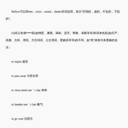
Hollow可以和tree，voice，sound，cheeks等词连用，表示“空洞的，虚的，不实的，下陷
的”。
(3)词义有感****彩(如憎恶、蔑视、讽刺、诅咒、尊敬、亲昵等等)和语体色彩(如庄严、
高雅、古朴、俚语、方言词语、公文用语、委婉语等等)的不同。如“死”就有许多委婉的说
法：
to expire 逝世
to pass away 与世长辞
to close (end) one＇s day 寿终
to breathe one＇s last 断气
to go west 归西天