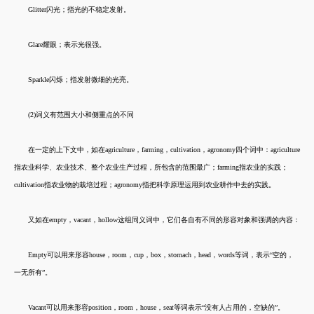
Glitter闪光；指光的不稳定发射。
Glare耀眼；表示光很强。
Sparkle闪烁；指发射微细的光亮。
(2)词义有范围大小和侧重点的不同
在一定的上下文中，如在agriculture，farming，cultivation，agronomy四个词中：agriculture
指农业科学、农业技术、整个农业生产过程，所包含的范围最广；farming指农业的实践；
cultivation指农业物的栽培过程；agronomy指把科学原理运用到农业耕作中去的实践。
又如在empty，vacant，hollow这组同义词中，它们各自有不同的形容对象和强调的内容：
Empty可以用来形容house，room，cup，box，stomach，head，words等词，表示“空的，
一无所有”。
Vacant可以用来形容position，room，house，seat等词表示“没有人占用的，空缺的”。