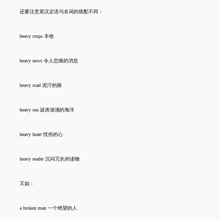
还要注意英汉定语与名词的搭配不同：
heavy crops 丰收
heavy news 令人悲痛的消息
heavy road 泥泞的路
heavy sea 波涛汹涌的海洋
heavy heart 忧伤的心
heavy reader 沉闷冗长的读物
又如：
a broken man 一个绝望的人