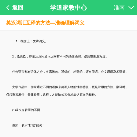
学道家教中心
返回
淮南
英汉词汇互译的方法—准确理解词义
1．根据上下文辨词义。
2．论褒贬，即要注意同义词之间有不同的语体色彩、使用范围及程度。
任何语言都有语体之分，有高雅的、通俗的、粗野的，还有俚语、公文用语及术语等。
文学作品中，作家通过不同的语体来刻画人物的性格特征，更是常用的方法。翻译时，
必须审其雅俗，量其轻重，这样，才能恰如其分地表达原文的精神。
(1)词义有轻重的不同
例如：表示“打破”的词：