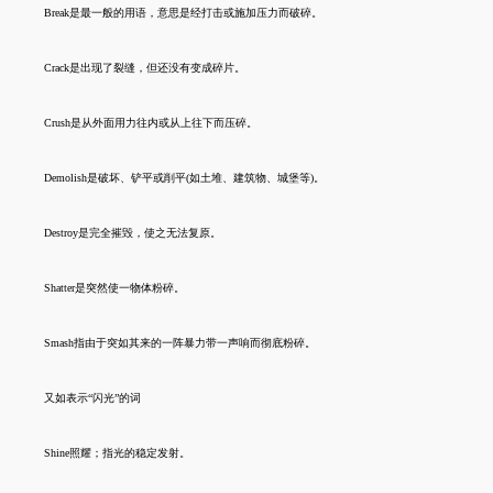
Break是最一般的用语，意思是经打击或施加压力而破碎。
Crack是出现了裂缝，但还没有变成碎片。
Crush是从外面用力往内或从上往下而压碎。
Demolish是破坏、铲平或削平(如土堆、建筑物、城堡等)。
Destroy是完全摧毁，使之无法复原。
Shatter是突然使一物体粉碎。
Smash指由于突如其来的一阵暴力带一声响而彻底粉碎。
又如表示“闪光”的词
Shine照耀；指光的稳定发射。