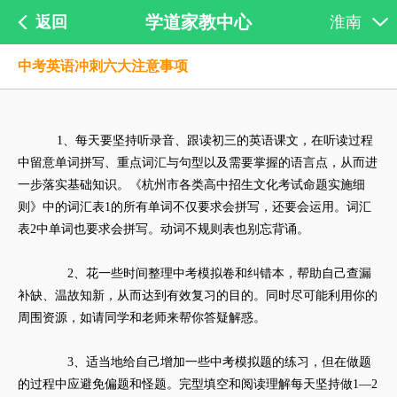
学道家教中心
返回
淮南
中考英语冲刺六大注意事项
1、每天要坚持听录音、跟读初三的英语课文，在听读过程
中留意单词拼写、重点词汇与句型以及需要掌握的语言点，从而进
一步落实基础知识。《杭州市各类高中招生文化考试命题实施细
则》中的词汇表1的所有单词不仅要求会拼写，还要会运用。词汇
表2中单词也要求会拼写。动词不规则表也别忘背诵。
2、花一些时间整理中考模拟卷和纠错本，帮助自己查漏
补缺、温故知新，从而达到有效复习的目的。同时尽可能利用你的
周围资源，如请同学和老师来帮你答疑解惑。
3、适当地给自己增加一些中考模拟题的练习，但在做题
的过程中应避免偏题和怪题。完型填空和阅读理解每天坚持做1—2