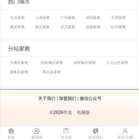
热门城市
北京家教
上海家教
广州家教
深圳家教
天津家教
重庆家教
南京家教
武汉家教
成都家教
杭州家教
分站家教
大通区家教
田家庵区家教
谢家集区家教
八公山区家教
潘集区家教
凤台县家教
关于我们
|
加盟我们
|
微信公众号
©2026
学道
电脑版
首页
教员库
学员库
联系我们
登录/注册