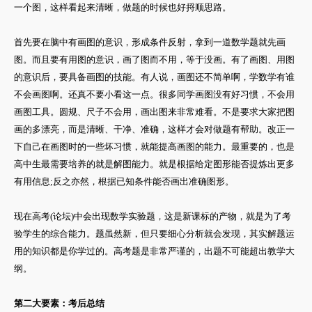
一个图，这样看起来清晰，做题的时候也好捋顺思路。
首先要在脑中有画图的意识，形成条件反射，拿到一道数学题就先画
图。而且要有用图的意识，画了图而不用，等于没画。有了画图、用图
的意识后，要具备画图的技能。有人说，画图还不简单啊，学数学有谁
不会画图啊。还真不要小看这一点。很多同学画图没有好习惯，不会用
画图工具。圆规、尺子不会用，画出图来非常难看。不是要求大家把图
画的多漂亮，而是清晰、干净、准确，这样才会对做题有帮助。改正一
下自己在画图时的一些坏习惯，就能提高画图的能力。最重要的，也是
高中生最需要培养的就是解图能力。就是根据给定图形能否提炼出更多
有用信息;反之亦然，根据已知条件能否画出准确图形。
现在高考(论坛)中会出现数学实验题，这是新课标的产物，就是为了考
验学生的综合能力。题虽然新，但只要细心分析就会发现，其实解题运
用的知识都是你学过的。高考题是非常严谨的，出题不可能超出教学大
纲。
第二大要素：考后总结