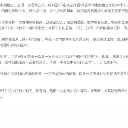
的概念、公理、定理和公式，特别是“不定项选择题”就要靠清晰的概念来明辨对错
中的概念整理出来，通过读一读、抄一抄加深印象，特别是容易混淆的概念更要彻底
书做掉一大堆却鲜有提高，这就是陷入了做题的误区。数学需要实践，需要大量做
”更要“巧做”。考试中时间最宝贵，掌握了好的思路、方法、技巧，不仅解题速度快，
内在联系，绝不能“傻做”。在做一道与以前相似的题目时，要会通过比较，发现规
在做题中要特别记牢。
绳”，可是同学们常会一次又一次地掉入相似甚至相同的“陷阱”里。因此，我建议大
，这样就能避免不必要的失分。毕竟，中考当中是“分分必争”，一分也失不得。
试题中涉及到你的薄弱环节，一定会成为你的最痛。因此一定要通过短时间的专题学
性知识；口到：勤问、勤背诵，熟记一些必需知识；耳到：要勤听，发挥听觉容量的
人。