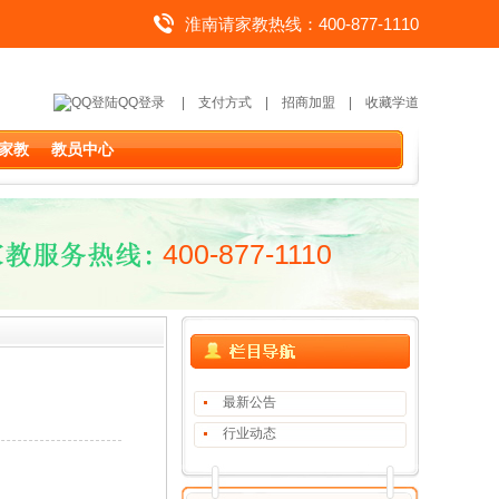
淮南请家教热线：400-877-1110
QQ登录
|
支付方式
|
招商加盟
|
收藏学道
家教
教员中心
400-877-1110
最新公告
行业动态