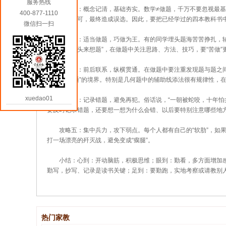
服务热线
攻略一：概念记清，基础夯实。数学≠做题，千万不要忽视最基本
400-877-1110
感觉模棱两可，最终造成误选。因此，要把已经学过的四本教科书
微信扫一扫
攻略二：适当做题，巧做为王。有的同学埋头题海苦苦挣扎，辅导
做题，抬起头来想题”，在做题中关注思路、方法、技巧，要“苦做
攻略三：前后联系，纵横贯通。在做题中要注重发现题与题之间的
到“触类旁通”的境界。特别是几何题中的辅助线添法很有规律性，
xuedao01
攻略四：记录错题，避免再犯。俗话说，“一朝被蛇咬，十年怕井
要及时记录错题，还要想一想为什么会错、以后要特别注意哪些地方
攻略五：集中兵力，攻下弱点。每个人都有自己的“软肋”，如果
打一场漂亮的歼灭战，避免变成“瘸腿”。
小结：心到：开动脑筋，积极思维；眼到：勤看，多方面增加感
勤写，抄写、记录是读书关键；足到：要勤跑，实地考察或请教别
热门家教