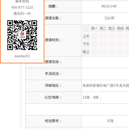
服务热线
报酬：
80元/小时
400-877-1110
微信扫一扫
授课次数：
2次/周
周一
周二
周三
周四
周
上午
授课时间：
下午
晚上
xuedao01
授课安排：
学员状况：
详细地址：
淮南田家庵区电厂路5号龙兴
公交/地铁：
12路，9路，
性别要求：
不限