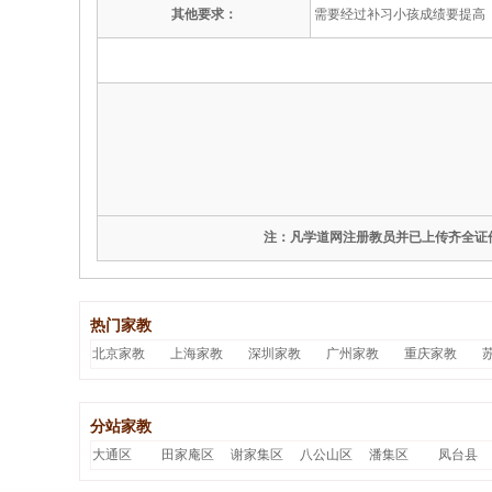
其他要求：
需要经过补习小孩成绩要提高
注：凡学道网注册教员并已上传齐全证件，
热门家教
北京家教
上海家教
深圳家教
广州家教
重庆家教
分站家教
大通区
田家庵区
谢家集区
八公山区
潘集区
凤台县